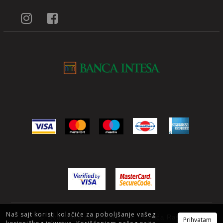
Naš sajt koristi kolačiće za poboljšanje vašeg
© Sva prava zadržana 2025. - Obuća Raša
Prihvatam