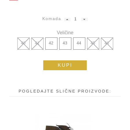
Komada
Veličine
40
41
42
43
44
45
46
KUPI
POGLEDAJTE SLIČNE PROIZVODE: