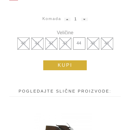
Komada
Veličine
40
41
42
43
44
45
46
KUPI
POGLEDAJTE SLIČNE PROIZVODE: