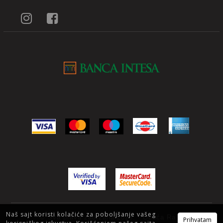
Naš sajt koristi kolačiće za poboljšanje vašeg
© Sva prava zadržana 2025. - Obuća Raša
Prihvatam