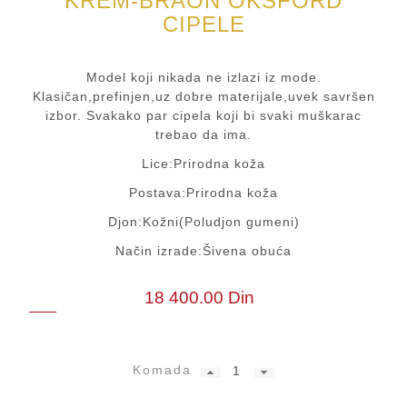
KREM-BRAON OKSFORD
CIPELE
Model koji nikada ne izlazi iz mode.
Klasičan,prefinjen,uz dobre materijale,uvek savršen
izbor. Svakako par cipela koji bi svaki muškarac
trebao da ima.
Lice:Prirodna koža
Postava:Prirodna koža
Djon:Kožni(Poludjon gumeni)
Način izrade:Šivena obuća
18 400.00 Din
Komada