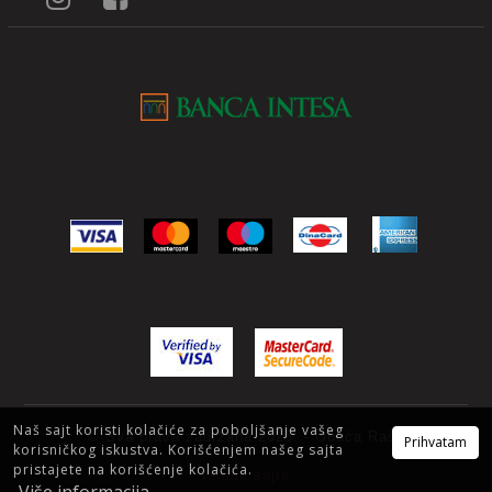
Naš sajt koristi kolačiće za poboljšanje vašeg
© Sva prava zadržana 2025. - Obuća Raša
Prihvatam
korisničkog iskustva. Korišćenjem našeg sajta
pristajete na korišćenje kolačića.
Izrada sajta