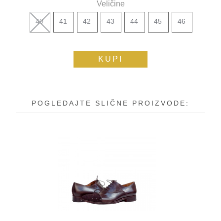
Veličine
40
41
42
43
44
45
46
KUPI
POGLEDAJTE SLIČNE PROIZVODE: